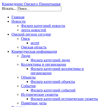
Краеведение Омского Прииртышья
Искать...
Главная
Новости
Фильтр категорий новости
лента новостей
Омский регион сегодня
Омск
secret
Омская область
Краеведческая информация
Люди
Фильтр категорий люди
Коллективы и организации
Фильтр категорий коллективы и
организации
Объекты
Фильтр категорий объекты
События
Фильтр категорий событий
Исторические сюжеты
Фильтр категорий исторические сюжеты
Памятные даты
/kraeved.omsklib.ru/