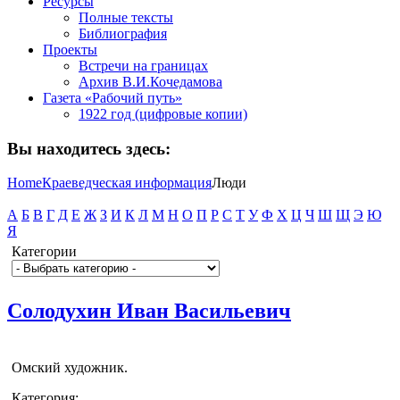
Ресурсы
Полные тексты
Библиография
Проекты
Встречи на границах
Архив В.И.Кочедамова
Газета «Рабочий путь»
1922 год (цифровые копии)
Вы находитесь здесь:
Home
Краеведческая информация
Люди
А
Б
В
Г
Д
Е
Ж
З
И
К
Л
М
Н
О
П
Р
С
Т
У
Ф
Х
Ц
Ч
Ш
Щ
Э
Ю
Я
Категории
Солодухин Иван Васильевич
Омский художник.
Категория: