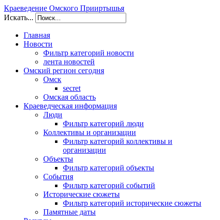
Краеведение Омского Прииртышья
Искать...
Главная
Новости
Фильтр категорий новости
лента новостей
Омский регион сегодня
Омск
secret
Омская область
Краеведческая информация
Люди
Фильтр категорий люди
Коллективы и организации
Фильтр категорий коллективы и
организации
Объекты
Фильтр категорий объекты
События
Фильтр категорий событий
Исторические сюжеты
Фильтр категорий исторические сюжеты
Памятные даты
/kraeved.omsklib.ru/