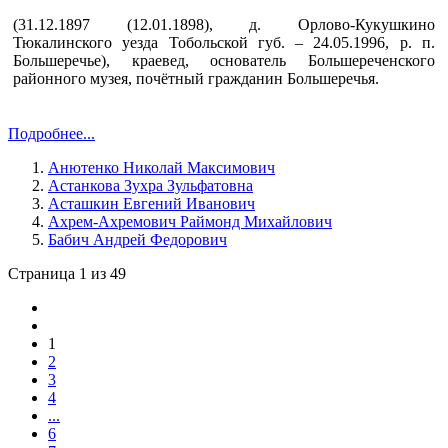
(31.12.1897 (12.01.1898), д. Орлово-Кукушкино
Тюкалинского уезда Тобольской губ. – 24.05.1996, р. п.
Большеречье), краевед, основатель Большереченского
районного музея, почётный гражданин Большеречья.
Подробнее...
Анютенко Николай Максимович
Астанкова Зухра Зульфатовна
Асташкин Евгений Иванович
Ахрем-Ахремович Раймонд Михайлович
Бабич Андрей Федорович
Страница 1 из 49
1
2
3
4
...
6