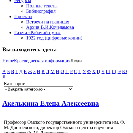
Ресурсы
Полные тексты
Библиография
Проекты
Встречи на границах
Архив В.И.Кочедамова
Газета «Рабочий путь»
1922 год (цифровые копии)
Вы находитесь здесь:
Home
Краеведческая информация
Люди
А
Б
В
Г
Д
Е
Ж
З
И
К
Л
М
Н
О
П
Р
С
Т
У
Ф
Х
Ц
Ч
Ш
Щ
Э
Ю
Я
Категории
Акелькина Елена Алексеевна
Профессор Омского государственного университета им. Ф.
М. Достоевского, директор Омского центра изучения
творчества Ф. М. Достоевского.