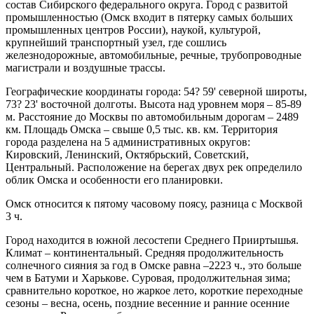
состав Сибирского федерального округа. Город с развитой
промышленностью (Омск входит в пятерку самых больших
промышленных центров России), наукой, культурой,
крупнейший транспортный узел, где сошлись
железнодорожные, автомобильные, речные, трубопроводные
магистрали и воздушные трассы.
Географические координаты города: 54? 59' северной широты,
73? 23' восточной долготы. Высота над уровнем моря – 85-89
м. Расстояние до Москвы по автомобильным дорогам – 2489
км. Площадь Омска – свыше 0,5 тыс. кв. км. Территория
города разделена на 5 административных округов:
Кировский, Ленинский, Октябрьский, Советский,
Центральный. Расположение на берегах двух рек определило
облик Омска и особенности его планировки.
Омск относится к пятому часовому поясу, разница с Москвой
3 ч.
Город находится в южной лесостепи Среднего Прииртышья.
Климат – континентальный. Средняя продолжительность
солнечного сияния за год в Омске равна –2223 ч., это больше
чем в Батуми и Харькове. Суровая, продолжительная зима;
сравнительно короткое, но жаркое лето, короткие переходные
сезоны – весна, осень, поздние весенние и ранние осенние