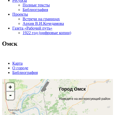
Ресурсы
Полные тексты
Библиография
Проекты
Встречи на границах
Архив В.И.Кочедамова
Газета «Рабочий путь»
1922 год (цифровые копии)
Омск
Карта
О городе
Библиография
+
Город Омск
-
Наведите на интересующий район