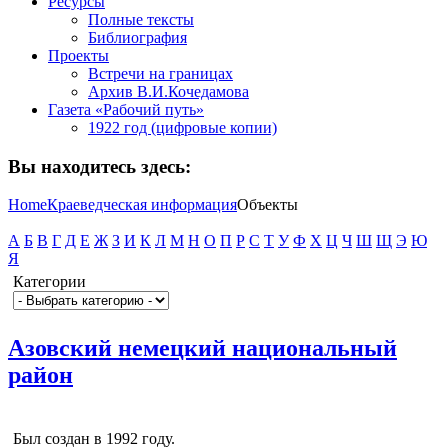
Ресурсы
Полные тексты
Библиография
Проекты
Встречи на границах
Архив В.И.Кочедамова
Газета «Рабочий путь»
1922 год (цифровые копии)
Вы находитесь здесь:
Home
Краеведческая информация
Объекты
А
Б
В
Г
Д
Е
Ж
З
И
К
Л
М
Н
О
П
Р
С
Т
У
Ф
Х
Ц
Ч
Ш
Щ
Э
Ю
Я
Категории
Азовский немецкий национальный
район
Был создан в 1992 году.