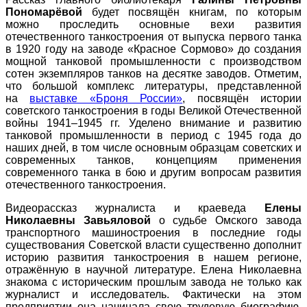
Пономарёвой
будет посвящён книгам, по которым
можно проследить основные вехи развития
отечественного танкостроения от выпуска первого танка
в 1920 году на заводе «Красное Сормово» до создания
мощной танковой промышленности с производством
сотен экземпляров танков на десятке заводов. Отметим,
что большой комплекс литературы, представленной
на
выставке «Броня России»
, посвящён истории
советского танкостроения в годы Великой Отечественной
войны 1941–1945 гг. Уделено внимание и развитию
танковой промышленности в период с 1945 года до
наших дней, в том числе основным образцам советских и
современных танков, концепциям применения
современного танка в бою и другим вопросам развития
отечественного танкостроения.
Видеорассказ журналиста и краеведа
Елены
Николаевны Завьяловой
о судьбе Омского завода
транспортного машиностроения в последние годы
существования Советской власти существенно дополнит
историю развития танкостроения в нашем регионе,
отражённую в научной литературе. Елена Николаевна
знакома с историческим прошлым завода не только как
журналист и исследователь. Фактически на этом
предприятии она начинала свою трудовую биографию.