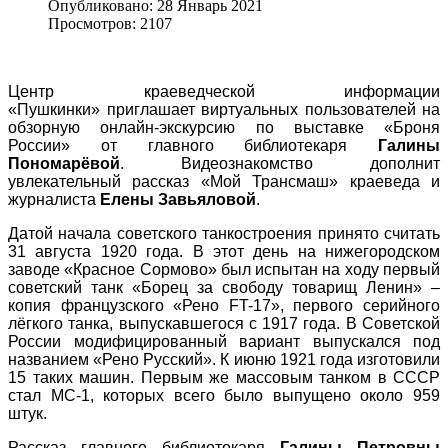
Опубликовано: 28 Январь 2021
Просмотров: 2107
Центр краеведческой информации
«Пушкинки»
приглашает виртуальных пользователей на
обзорную онлайн-экскурсию по выставке «Броня
России» от главного библиотекаря
Галины
Пономарёвой
. Видеознакомство дополнит
увлекательный рассказ «Мой Трансмаш» краеведа и
журналиста
Елены Завьяловой
.
Датой начала советского танкостроения принято считать
31 августа 1920 года. В этот день на нижегородском
заводе «Красное Сормово» был испытан на ходу первый
советский танк «Борец за свободу товарищ Ленин» –
копия французского «Рено FT-17», первого серийного
лёгкого танка, выпускавшегося с 1917 года. В Советской
России модифицированный вариант выпускался под
названием «Рено Русский». К июню 1921 года изготовили
15 таких машин. Первым же массовым танком в СССР
стал МС-1, которых всего было выпущено около 959
штук.
Рассказ главного библиотекаря
Галины Петровны