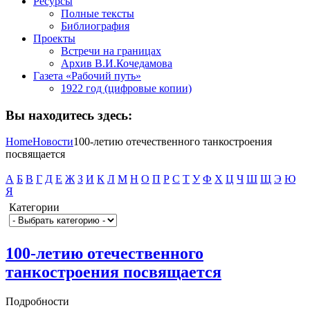
Ресурсы
Полные тексты
Библиография
Проекты
Встречи на границах
Архив В.И.Кочедамова
Газета «Рабочий путь»
1922 год (цифровые копии)
Вы находитесь здесь:
Home
Новости
100-летию отечественного танкостроения
посвящается
А
Б
В
Г
Д
Е
Ж
З
И
К
Л
М
Н
О
П
Р
С
Т
У
Ф
Х
Ц
Ч
Ш
Щ
Э
Ю
Я
Категории
100-летию отечественного
танкостроения посвящается
Подробности