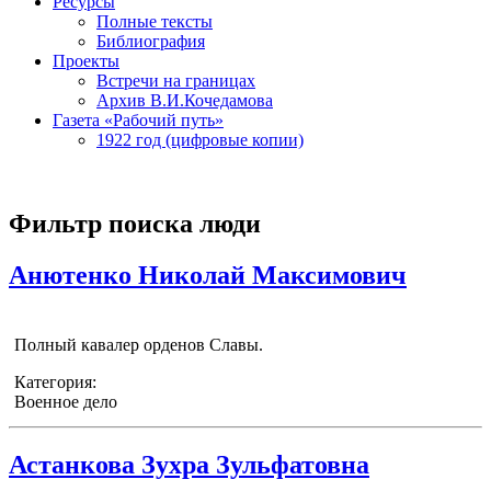
Ресурсы
Полные тексты
Библиография
Проекты
Встречи на границах
Архив В.И.Кочедамова
Газета «Рабочий путь»
1922 год (цифровые копии)
Фильтр поиска люди
Анютенко Николай Максимович
Полный кавалер орденов Славы.
Категория:
Военное дело
Астанкова Зухра Зульфатовна