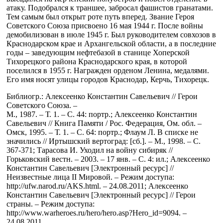
атаку. Подобрался к траншее, забросал фашистов гранатами.
Тем самым был открыт роте путь вперед. Звание Героя
Советского Союза присвоено 16 мая 1944 г. После войны
демобилизован в июле 1945 г. Был руководителем совхозов в
Краснодарском крае и Архангельской области, а в последние
годы – заведующим нефтебазой в станице Хоперской
Тихорецкого района Краснодарского края, в которой
поселился в 1955 г. Награжден орденом Ленина, медалями.
Его имя носят улицы городов Краснодар, Керчь, Тихорецк.
Библиогр.: Алексеенко Константин Савельевич // Герои
Советского Союза. –
М., 1987. – Т. 1. – С. 44: портр.; Алексеенко Константин
Савельевич // Книга Памяти / Рос. Федерация, Ом. обл. –
Омск, 1995. – Т. 1. – С. 64: портр.; Флаум Л. В списке не
значились // Иртышский вертоград: [сб.]. – М., 1998. – С.
367-371; Тарасова И. Уходил на войну сибиряк //
Горьковский вестн. – 2003. – 17 янв. – С. 4: ил.; Алексеенко
Константин Савельевич [Электронный ресурс] //
Неизвестные лица II Мировой. – Режим доступа:
http://ufw.narod.ru/AKS.html. – 24.08.2011; Алексеенко
Константин Савельевич [Электронный ресурс] // Герои
страны. – Режим доступа:
http://www.warheroes.ru/hero/hero.asp?Hero_id=9094. –
24.08.2011.