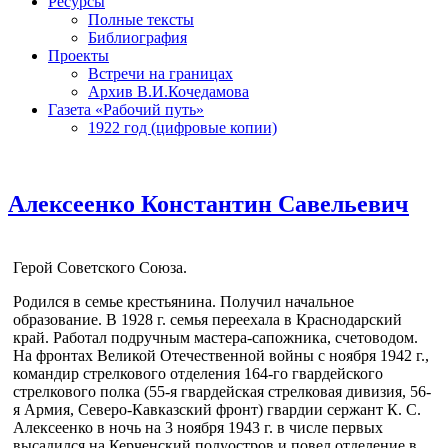
Ресурсы
Полные тексты
Библиография
Проекты
Встречи на границах
Архив В.И.Кочедамова
Газета «Рабочий путь»
1922 год (цифровые копии)
Алексеенко Константин Савельевич
Герой Советского Союза.
Родился в семье крестьянина. Получил начальное
образование. В 1928 г. семья переехала в Краснодарский
край. Работал подручным мастера-сапожника, счетоводом.
На фронтах Великой Отечественной войны с ноября 1942 г.,
командир стрелкового отделения 164-го гвардейского
стрелкового полка (55-я гвардейская стрелковая дивизия, 56-
я Армия, Северо-Кавказский фронт) гвардии сержант К. С.
Алексеенко в ночь на 3 ноября 1943 г. в числе первых
высадился на Керченский полуостров и повел отделение в