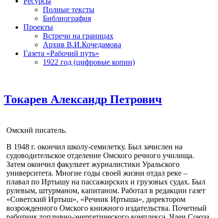
Ресурсы
Полные тексты
Библиография
Проекты
Встречи на границах
Архив В.И.Кочедамова
Газета «Рабочий путь»
1922 год (цифровые копии)
Токарев Александр Петрович
Омский писатель.
В 1948 г. окончил школу-семилетку. Был зачислен на
судоводительское отделение Омского речного училища.
Затем окончил факультет журналистики Уральского
университета. Многие годы своей жизни отдал реке –
плавал по Иртышу на пассажирских и грузовых судах. Был
рулевым, штурманом, капитаном. Работал в редакции газет
«Советский Иртыш», «Речник Иртыша», директором
возрожденного Омского книжного издательства. Почетный
работник топливно-энергетического комплекса. Член Союза