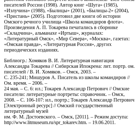
писателей России (1998). Автор книг «Шуга» (1985),
«Излучина» (1988), «Былицы» (2001), «Былицы-2» (2004),
«Пристань» (2005). Подготовил две книги об истории
Омского речного училища «Школа командиров флота».
Произведения А. П. Токарева печатались в сборнике
«Складчина», альманахе «Иртыш», журналах:
«Литературный Омск», «Мир Севера», «Москва», газетах:
«Омская правда», «Литературная Россия», других
периодических изданиях.
Библиогр.: Хомяков В. И. Литературная навигация
Александра Токарева // Сибирская Ипокрена: лит. портр. ом.
писателей / В. И. Хомяков. – Омск, 2003. –
С. 235-241; Мишуров А. Писатель из школы командиров //
Ом. время. – 2006. –
24 мая. – С. 6: ил.; Токарев Александр Петрович // Омские
писатели: литературные портреты: справочник. – Омск,
2008. – С. 106-107: ил., портр.; Токарев Александр Петрович
[Электронный ресурс] // Омский государственный
литературный музей
им. Ф. М. Достоевского. – Омск, [2011]. – Режим доступа:
http://www.litmuseum.ru/spr_tokarev.htm. – 19.06.2011.