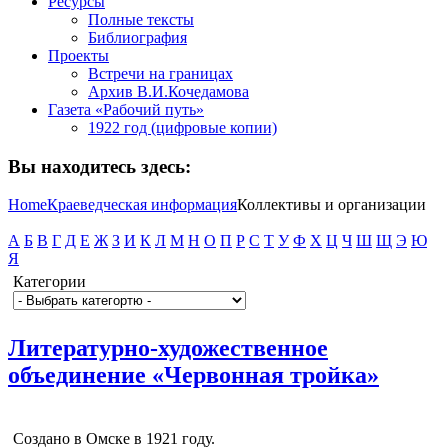
Ресурсы
Полные тексты
Библиография
Проекты
Встречи на границах
Архив В.И.Кочедамова
Газета «Рабочий путь»
1922 год (цифровые копии)
Вы находитесь здесь:
Home
Краеведческая информация
Коллективы и организации
А
Б
В
Г
Д
Е
Ж
З
И
К
Л
М
Н
О
П
Р
С
Т
У
Ф
Х
Ц
Ч
Ш
Щ
Э
Ю
Я
Категории
Литературно-художественное
объединение «Червонная тройка»
Создано в Омске в 1921 году.