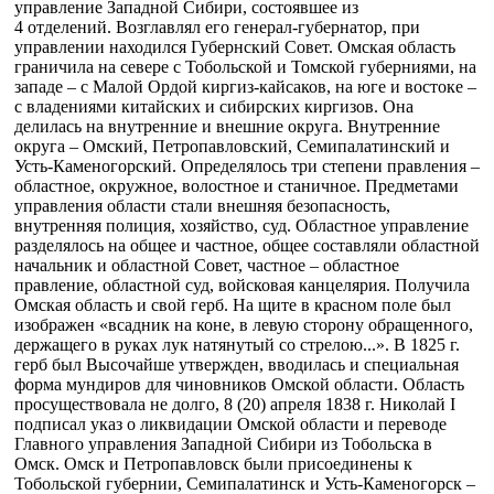
управление Западной Сибири, состоявшее из
4 отделений. Возглавлял его генерал-губернатор, при
управлении находился Губернский Совет. Омская область
граничила на севере с Тобольской и Томской губерниями, на
западе – с Малой Ордой киргиз-кайсаков, на юге и востоке –
с владениями китайских и сибирских киргизов. Она
делилась на внутренние и внешние округа. Внутренние
округа – Омский, Петропавловский, Семипалатинский и
Усть-Каменогорский. Определялось три степени правления –
областное, окружное, волостное и станичное. Предметами
управления области стали внешняя безопасность,
внутренняя полиция, хозяйство, суд. Областное управление
разделялось на общее и частное, общее составляли областной
начальник и областной Совет, частное – областное
правление, областной суд, войсковая канцелярия. Получила
Омская область и свой герб. На щите в красном поле был
изображен «всадник на коне, в левую сторону обращенного,
держащего в руках лук натянутый со стрелою...». В 1825 г.
герб был Высочайше утвержден, вводилась и специальная
форма мундиров для чиновников Омской области. Область
просуществовала не долго, 8 (20) апреля 1838 г. Николай I
подписал указ о ликвидации Омской области и переводе
Главного управления Западной Сибири из Тобольска в
Омск. Омск и Петропавловск были присоединены к
Тобольской губернии, Семипалатинск и Усть-Каменогорск –