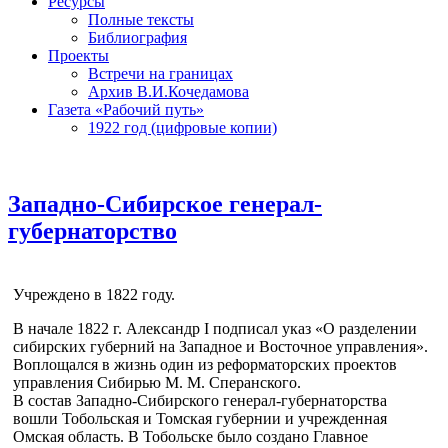
Ресурсы
Полные тексты
Библиография
Проекты
Встречи на границах
Архив В.И.Кочедамова
Газета «Рабочий путь»
1922 год (цифровые копии)
Западно-Сибирское генерал-
губернаторство
Учреждено в 1822 году.
В начале 1822 г. Александр I подписал указ «О разделении
сибирских губерний на Западное и Восточное управления».
Воплощался в жизнь один из реформаторских проектов
управления Сибирью М. М. Сперанского.
В состав Западно-Сибирского генерал-губернаторства
вошли Тобольская и Томская губернии и учрежденная
Омская область. В Тобольске было создано Главное