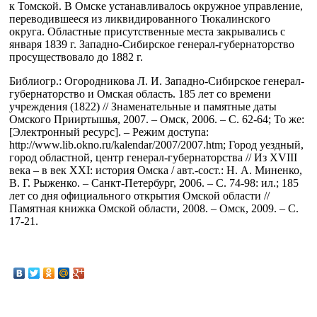
к Томской. В Омске устанавливалось окружное управление,
переводившееся из ликвидированного Тюкалинского
округа. Областные присутственные места закрывались с
января 1839 г. Западно-Сибирское генерал-губернаторство
просуществовало до 1882 г.
Библиогр.: Огородникова Л. И. Западно-Сибирское генерал-
губернаторство и Омская область. 185 лет со времени
учреждения (1822) // Знаменательные и памятные даты
Омского Прииртышья, 2007. – Омск, 2006. – С. 62-64; То же:
[Электронный ресурс]. – Режим доступа:
http://www.lib.okno.ru/kalendar/2007/2007.htm; Город уездный,
город областной, центр генерал-губернаторства // Из XVIII
века – в век XXI: история Омска / авт.-сост.: Н. А. Миненко,
В. Г. Рыженко. – Санкт-Петербург, 2006. – С. 74-98: ил.; 185
лет со дня официального открытия Омской области //
Памятная книжка Омской области, 2008. – Омск, 2009. – С.
17-21.