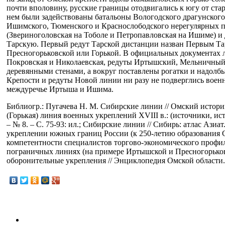
почти вполовину, русские границы отодвигались к югу от стар
нем были задействованы батальоны Вологодского драгунского
Ишимского, Тюменского и Краснослободского нерегулярных п
(Звериноголовская на Тоболе и Петропавловская на Ишиме) и 
Тарскую. Первый редут Тарской дистанции назван Первым Тарс
Пресногорьковской или Горькой. В официальных документах 
Покровская и Николаевская, редуты Иртышский, Мельничный,
деревянными стенами, а вокруг поставлены рогатки и надолбы
Крепости и редуты Новой линии ни разу не подверглись воен
междуречье Иртыша и Ишима.
Библиогр.: Пугачева Н. М. Сибирские линии // Омский историк
(Горькая) линия военных укреплений XVIII в.: (источники, исто
– № 8. – С. 75-93: ил.; Сибирские линии // Сибирь: атлас Азиа
укреплении южных границ России (к 250-летию образования С
компетентности специалистов торгово-экономического профиля:
пограничных линиях (на примере Иртышской и Пресногорьковско
оборонительные укрепления // Энциклопедия Омской области. – 