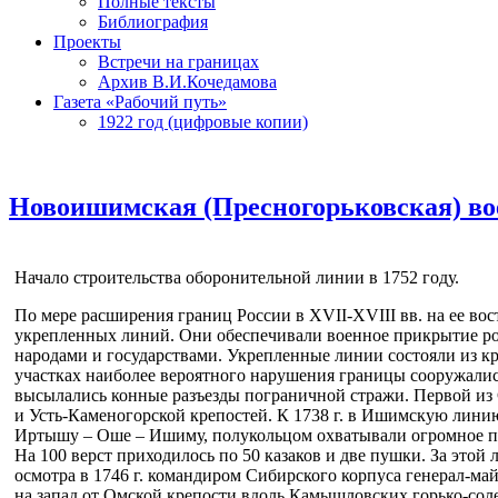
Полные тексты
Библиография
Проекты
Встречи на границах
Архив В.И.Кочедамова
Газета «Рабочий путь»
1922 год (цифровые копии)
Новоишимская (Пресногорьковская) во
Начало строительства оборонительной линии в 1752 году.
По мере расширения границ России в XVII-XVIII вв. на ее в
укрепленных линий. Они обеспечивали военное прикрытие рос
народами и государствами. Укрепленные линии состояли из кр
участках наиболее вероятного нарушения границы сооружались
высылались конные разъезды пограничной стражи. Первой из 
и Усть-Каменогорской крепостей. К 1738 г. в Ишимскую лини
Иртышу – Оше – Ишиму, полукольцом охватывали огромное пр
На 100 верст приходилось по 50 казаков и две пушки. За это
осмотра в 1746 г. командиром Сибирского корпуса генерал-м
на запад от Омской крепости вдоль Камышловских горько-сол