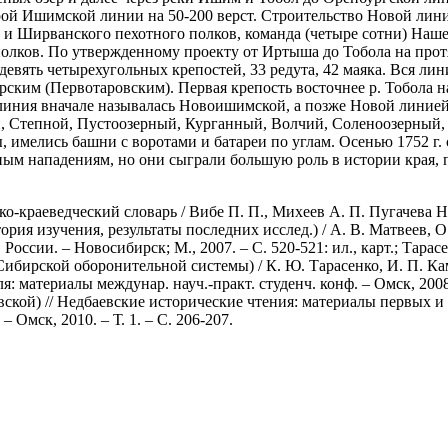
ой Ишимской линии на 50-200 верст. Строительство Новой линии н
 и Ширванского пехотного полков, команда (четыре сотни) Наше
олков. По утвержденному проекту от Иртыша до Тобола на прот
девять четырехугольных крепостей, 33 редута, 42 маяка. Вся л
ким (Первотаровским). Первая крепость восточнее р. Тобола на
линия вначале называлась Новоишимской, а позже Новой линией
 Степной, Пустоозерный, Курганный, Волчий, Соленоозерный, 
, имелись башни с воротами и батареи по углам. Осенью 1752 г
ным нападениям, но они сыграли большую роль в истории края, 
о-краеведческий словарь / Вибе П. П., Михеев А. П. Пугачева Н.
рия изучения, результаты последних исслед.) / А. В. Матвеев, О. 
т. России. – Новосибирск; М., 2007. – С. 520-521: ил., карт.; Та
ибирской оборонительной системы) / К. Ю. Тарасенко, И. П. 
 материалы междунар. науч.-практ. студенч. конф. – Омск, 2008.
й) // Недбаевские исторические чтения: материалы первых и вт
Омск, 2010. – Т. 1. – С. 206-207.