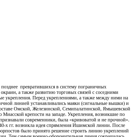
й, позднее превратившихся в систему пограничных
краин, а также развитию торговых связей с соседними
ые укрепления. Перед укреплениями, а также между ними на
аничной линией устанавливались маяки (сигнальные вышки) и
составе Омской, Железинской, Семипалатинской, Ямышевской
о Миасской крепости на западе. Укрепления, возникшие по
признавали современники, была «кривоватой и не прочной».
740-х гг. возникла идея спрямления Ишимской линии. После
 форпостов было принято решение строить линию укреплений
нии. Тем самым военно-оборонительная линия сокращалась