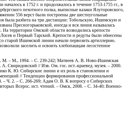
ачалось в 1752 г. и продолжалось в течение 1753-1755 гг., в
рбургского пехотного полка, выписные казаки Ялуторовского,
яжении 556 верст были построены две шестиугольные
иния была разбита на три дистанции: Тобольскую, Ишимскую и
звана Пресногорьковской, иногда и вся линия называлась
. На территории Омской области возводились крепости
Лосев и Первый Тарский. Крепости и редуты были обнесены
. со старой Ишимской линии начали первозить артиллерию.
позволили заселить и освоить хлебопашцам лесостепное
 М. – М., 1994. – С. 239-242; Матвеев А. В. Ново-Ишимская
А. Свиридовский // Изв. Ом. гос. ист.-краевед. музея. – 2000.
расенко К. Ю. Сибирские линии и их роль в становлении и
Каменецкий // Тенденции формирования профессиональной
 – Ч. 2. – С. 266-269; Адам О. В. К вопросу о Сибирских
орых Всерос. ист. чтений. – Омск, 2008. – С. 34-40; Военно-