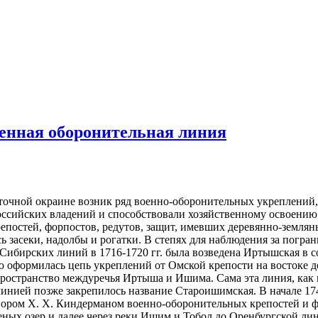
енная оборонительная линия
осточной окраине возник ряд военно-оборонительных укреплени
сийских владений и способствовали хозяйственному освоению о
епостей, форпостов, редутов, защит, имевших деревянно-землян
 засеки, надолбы и рогатки. В степях для наблюдения за погр
Сибирских линий в 1716-1720 гг. была возведена Иртышская в 
ю оформилась цепь укреплений от Омской крепости на востоке д
остранство междуречья Иртыша и Ишима. Сама эта линия, как 
й линией позже закрепилось название Староишимская. В начале 1
айором Х. Х. Киндерманом военно-оборонительных крепостей и
еных озер и далее через реки Ишим и Тобол до Оренбургской ли