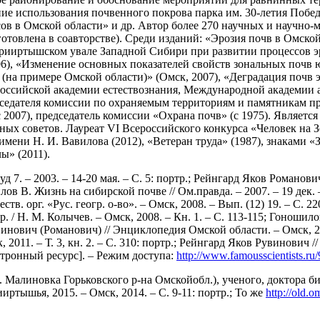
ие использования почвенного покрова парка им. 30-летия Побе
в в Омской области» и др. Автор более 270 научных и научно-м
готовлена в соавторстве). Среди изданий: «Эрозия почв в Омск
рииртышском увале Западной Сибири при развитии процессов эр
06), «Изменение основных показателей свойств зональных почв
на примере Омской области)» (Омск, 2007), «Деградация почв э
Российской академии естествознания, Международной академии 
едседателя комиссии по охраняемым территориям и памятникам п
с 2007), председатель комиссии «Охрана почв» (с 1975). Являет
ых советов. Лауреат VI Всероссийского конкурса «Человек на Зе
мени Н. И. Вавилова (2012), «Ветеран труда» (1987), знаками «
ы» (2011).
7. – 2003. – 14-20 мая. – С. 5: портр.; Рейнгард Яков Романов
лов В. Жизнь на сибирской почве // Ом.правда. – 2007. – 19 дек.
в. орг. «Рус. геогр. о-во». – Омск, 2008. – Вып. (12) 19. – С. 2
 / Н. М. Колычев. – Омск, 2008. – Кн. 1. – С. 113-115; Гоношило
винович (Романович) // Энциклопедия Омской области. – Омск, 201
011. – Т. 3, кн. 2. – С. 310: портр.; Рейнгард Яков Рувинович /
ктронный ресурс]. – Режим доступа:
http://www.famousscientists.ru
 д. Малиновка Горьковского р-на Омскойобл.), ученого, доктора
ртышья, 2015. – Омск, 2014. – С. 9-11: портр.; То же
http://ol