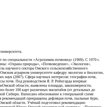
университета.
 по специальности «Агрохимик-почвовед» (1969). С 1970 г.
ины: «Охрана природы», «Почвоведение», «Экология»,
ель научного сектора Омского сельскохозяйственного
 в Омском аграрном университете кафедру экологии и биологии,
х наук (2007). Сфера научных интересов: география почв,
сы почв. Под руководством Я. Р. Рейнгарда впервые
иОмской области, выявлены площади, закономерности,
но более 100 карт различных масштабов (от детальных до
дной Сибири. Написано обоснование к генеральной схеме
ния рекомендаций прекращены дефляция почв, пыльные бури,
о Омской области. Учёный подготовил рекомендации:
ерриторий Южно-Омской оросительной системы», «Почвенно-