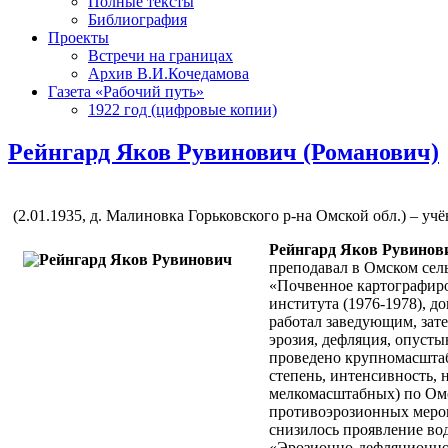
Полные тексты
Библиография
Проекты
Встречи на границах
Архив В.И.Кочедамова
Газета «Рабочий путь»
1922 год (цифровые копии)
Рейнгард Яков Рувинович (Романович)
(2.01.1935, д. Малиновка Горьковского р-на Омской обл.) – у
Рейнгард Яков Рувинов
преподавал в Омском сел
«Почвенное картографиро
института (1976-1978), д
работал заведующим, зате
эрозия, дефляция, опусты
проведено крупномасштаб
степень, интенсивность, 
мелкомасштабных) по Омс
противоэрозионных мероп
снизилось проявление во
«Эрозионно-дефляционно