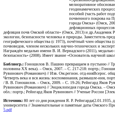
мелиоративное обоснован
геодинамических процессо
пособий (часть работ под
почвенного покрова на П
города Омска» (Омск, 20
дефляционных процессов (
дефляция почв Омской области» (Омск, 2013) и др.Академик 
экологии, безопасности человека и природы. Заместитель пр
географического общества (с 1973), почётный член общества (
почвоведов, членом нескольких научно-технических и экспертн
Награждён медалью имени В. И. Вернадского (2011), медалью и
безопасность» (2008). Имеет звание «Основатель научной школ
Библиогр.:
Гоношилов В. Пашню превращаем в пустыню // Труд 
половина XX века). – Омск, 2007. – С. 217-218: портр.; Гоноши
Рувинович (Романович) // Изв. Ом.регион. отд-нияВсерос. общест
Четверть века и вся жизнь: воспоминания, размышле-ния, портр.
/ В. В. Гоношилов. – Омск, 2009. – С. 19-26; Рейнгард Яков Ру
Рувинович (Романович) // Энциклопедия города Омска. – Омск, 2
обл.: портр.; Рейнгард Яков Рувинович // Ученые России [Эле
Источник:
80 лет со дня рождения Я. Р. Рейнгарда(2.01.1935,
университета // Знаменательные и памятные даты Омского Прии
5.pdf