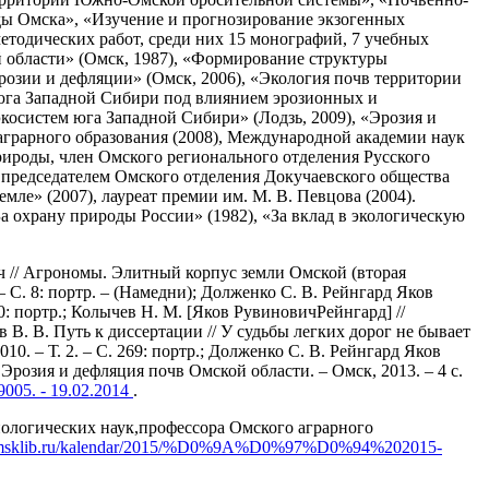
ды Омска», «Изучение и прогнозирование экзогенных
етодических работ, среди них 15 монографий, 7 учебных
ой области» (Омск, 1987), «Формирование структуры
озии и дефляции» (Омск, 2006), «Экология почв территории
 юга Западной Сибири под влиянием эрозионных и
косистем юга Западной Сибири» (Лодзь, 2009), «Эрозия и
аграрного образования (2008), Международной академии наук
рироды, член Омского регионального отделения Русского
ся председателем Омского отделения Докучаевского общества
мле» (2007), лауреат премии им. М. В. Певцова (2004).
За охрану природы России» (1982), «За вклад в экологическую
ич // Агрономы. Элитный корпус земли Омской (вторая
 – С. 8: портр. – (Намедни); Долженко С. В. Рейнгард Яков
20: портр.; Колычев Н. М. [Яков РувиновичРейнгард] //
в В. В. Путь к диссертации // У судьбы легких дорог не бывает
0. – Т. 2. – С. 269: портр.; Долженко С. В. Рейнгард Яков
/ Эрозия и дефляция почв Омской области. – Омск, 2013. – 4 с.
/9005. - 19.02.2014
.
 биологических наук,профессора Омского аграрного
d.omsklib.ru/kalendar/2015/%D0%9A%D0%97%D0%94%202015-