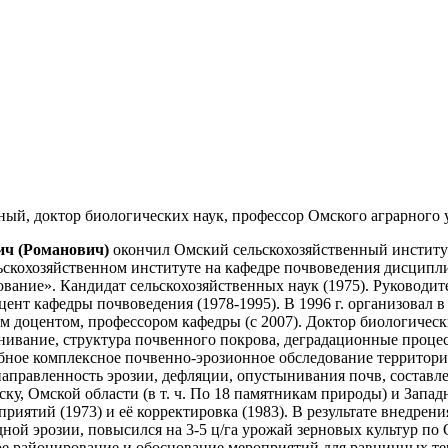
чёный, доктор биологических наук, профессор Омского аграрного 
ич (Романович)
окончил Омский сельскохозяйственный институт
ьскохозяйственном институте на кафедре почвоведения дисципл
вание». Кандидат сельскохозяйственных наук (1975). Руководит
оцент кафедры почвоведения (1978-1995). В 1996 г. организовал
м доцентом, профессором кафедры (с 2007). Доктор биологически
нивание, структура почвенного покрова, деградационные процес
ное комплексное почвенно-эрозионное обследование территори
направленность эрозии, дефляции, опустынивания почв, составле
ку, Омской области (в т. ч. По 18 памятникам природы) и Запа
риятий (1973) и её корректировка (1983). В результате внедре
дной эрозии, повысился на 3-5 ц/га урожай зерновых культур п
е районирование и обоснование мероприятий для равнинных т