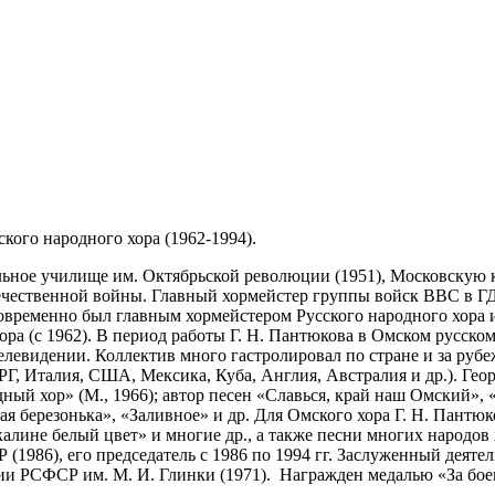
ого народного хора (1962-1994).
ьное училище им. Октябрьской революции (1951), Московскую к
ечественной войны. Главный хормейстер группы войск ВВС в ГД
новременно был главным хормейстером Русского народного хора 
ора (с 1962). В период работы Г. Н. Пантюкова в Омском русско
елевидении. Коллектив много гастролировал по стране и за руб
РГ, Италия, США, Мексика, Куба, Англия, Австралия и др.). Ге
ный хор» (М., 1966); автор песен «Славься, край наш Омский», 
я березонька», «Заливное» и др. Для Омского хора Г. Н. Пантюк
алине белый цвет» и многие др., а также песни многих народов 
1986), его председатель с 1986 по 1994 гг. Заслуженный деяте
ии РСФСР им. М. И. Глинки (1971). Награжден медалью «За боев