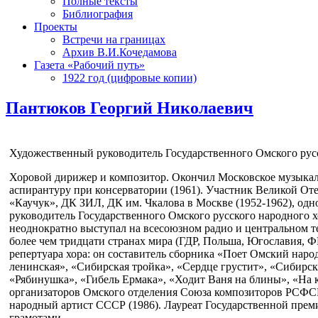
Полные тексты
Библиография
Проекты
Встречи на границах
Архив В.И.Кочедамова
Газета «Рабочий путь»
1922 год (цифровые копии)
Пантюков Георгий Николаевич
Художественный руководитель Государственного Омского русск
Хоровой дирижер и композитор. Окончил Московское музыкал
аспирантуру при консерватории (1961). Участник Великой От
«Каучук», ДК ЗИЛ, ДК им. Чкалова в Москве (1952-1962), од
руководитель Государственного Омского русского народного х
неоднократно выступал на всесоюзном радио и центральном т
более чем тридцати странах мира (ГДР, Польша, Югославия, Ф
репертуара хора: он составитель сборника «Поет Омский народ
ленинская», «Сибирская тройка», «Сердце грустит», «Сибирска
«Рябинушка», «Гибель Ермака», «Ходит Ваня на блины», «На к
организаторов Омского отделения Союза композиторов РСФСР (
народный артист СССР (1986). Лауреат Государственной прем
грамотами.