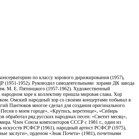
онсерваторию по классу хорового дирижирования (1957),
Р (1951-1952). Руководил самодеятельными хорами ДК завода
им. М. Е. Пятницкого (1957-1962). Художественный
м народном хоре к коллективу пришла мировая слава. Хор
ежом. Омский народный хор со своими концертами побывал в
оргий Пантюков многое сделал для создания оригинального
«Песня о моем городе», «Крутись, веретенце», «Сибирь
ов обработал ряд русских народных песен: «Светит месяц»,
мира. Член Союза композиторов СССР с 1981 г., один из
ль искусств РСФСР (1961), народный артист РСФСР (1975),
ые заслуги», орденом «Знак Почета» (1981), почетными