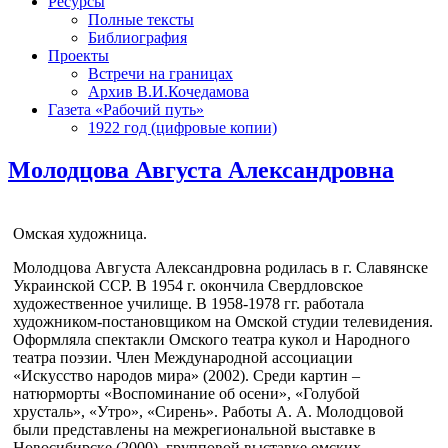
Ресурсы
Полные тексты
Библиография
Проекты
Встречи на границах
Архив В.И.Кочедамова
Газета «Рабочий путь»
1922 год (цифровые копии)
Молодцова Августа Александровна
Омская художница.
Молодцова Августа Александровна родилась в г. Славянске
Украинской ССР. В 1954 г. окончила Свердловское
художественное училище. В 1958-1978 гг. работала
художником-постановщиком на Омской студии телевидения.
Оформляла спектакли Омского театра кукол и Народного
театра поэзии. Член Международной ассоциации
«Искусство народов мира» (2002). Среди картин –
натюрморты «Воспоминание об осени», «Голубой
хрусталь», «Утро», «Сирень». Работы А. А. Молодцовой
были представлены на межрегиональной выставке в
Новосибирске (2000), групповой выставке омских