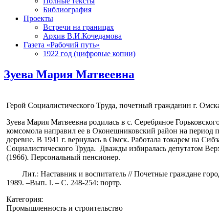
Полные тексты
Библиография
Проекты
Встречи на границах
Архив В.И.Кочедамова
Газета «Рабочий путь»
1922 год (цифровые копии)
Зуева Мария Матвеевна
Герой Социалистического Труда, почетный гражданин г. Омск
Зуева Мария Матвеевна родилась в с. Серебряное Горьковског
комсомола направил ее в Оконешниковский район на период п
деревне. В 1941 г. вернулась в Омск. Работала токарем на Сиб
Социалистического Труда. Дважды избиралась депутатом Вер
(1966). Персональный пенсионер.
Лит.: Наставник и воспитатель // Почетные граждане города О
1989. –Вып. I. – С. 248-254: портр.
Категория:
Промышленность и строительство