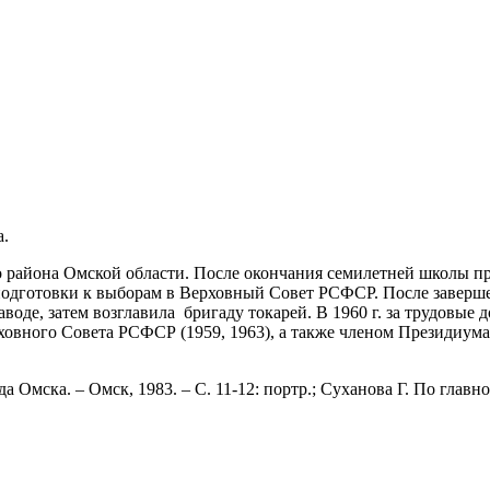
а.
о района Омской области. После окончания семилетней школы при
одготовки к выборам в Верховный Совет РСФСР. После завершен
заводе, затем возглавила бригаду токарей. В 1960 г. за трудовые
ховного Совета РСФСР (1959, 1963), а также членом Президиум
мска. – Омск, 1983. – С. 11-12: портр.; Суханова Г. По главно