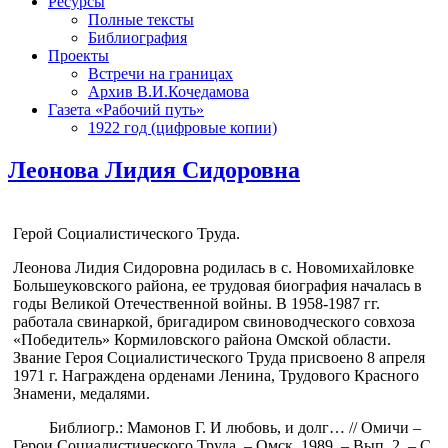
Ресурсы
Полные тексты
Библиография
Проекты
Встречи на границах
Архив В.И.Кочедамова
Газета «Рабочий путь»
1922 год (цифровые копии)
Леонова Лидия Сидоровна
Герой Социалистического Труда.
Леонова Лидия Сидоровна родилась в с. Новомихайловке
Большеуковского района, ее трудовая биография началась в
годы Великой Отечественной войны. В 1958-1987 гг.
работала свинаркой, бригадиром свиноводческого совхоза
«Победитель» Кормиловского района Омской области.
Звание Героя Социалистического Труда присвоено 8 апреля
1971 г. Награждена орденами Ленина, Трудового Красного
Знамени, медалями.
Библиогр.: Мамонов Г. И любовь, и долг… // Омичи –
Герои Социалистического Труда. – Омск, 1989. – Вып. 2. – С.