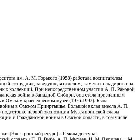
итета им. А. М. Горького (1958) работала воспитателем
аучный сотрудник, заведующая отделом, заместитель директора
йных коллекций. При непосредственном участии А. П. Раковой
данская война в Западной Сибири, она стала признанным
ь в Омском краеведческом музее (1976-1992). Была
й войны в Омском Прииртышье. Большой вклад внесла А. П.
по подготовке первой экспозиции Музея воинской славы
юции и Гражданской войны в Омской области, в том числе
 То же: [Электронный ресурс] – Режим доступа:
кий словарь / П. П. Вибе, А. П. Михеев, Н. М. Пугачева. – М.,