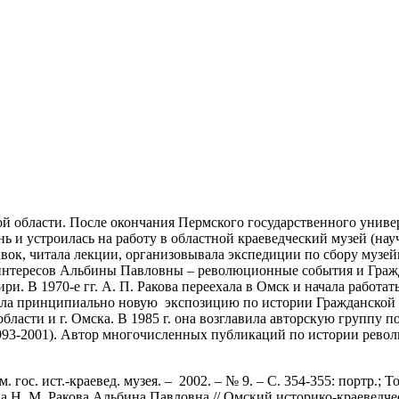
 области. После окончания Пермского государственного универс
ень и устроилась на работу в областной краеведческий музей (н
авок, читала лекции, организовывала экспедиции по сбору музе
 интересов Альбины Павловны – революционные события и Граж
и. В 1970-е гг. А. П. Ракова переехала в Омск и начала работат
оздала принципиально новую экспозицию по истории Гражданско
бласти и г. Омска. В 1985 г. она возглавила авторскую группу 
993-2001). Автор многочисленных публикаций по истории револ
 гос. ист.-краевед. музея. – 2002. – № 9. – С. 354-355: портр.;
ева Н. М. Ракова Альбина Павловна // Омский историко-краеведчес