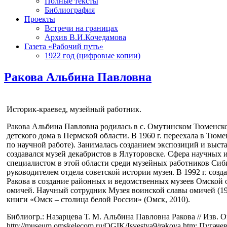
Полные тексты
Библиография
Проекты
Встречи на границах
Архив В.И.Кочедамова
Газета «Рабочий путь»
1922 год (цифровые копии)
Ракова Альбина Павловна
Историк-краевед, музейный работник.
Ракова Альбина Павловна родилась в с. Омутинском Тюменской
детского дома в Пермской области. В 1960 г. переехала в Тюм
по научной работе). Занималась созданием экспозиций и выст
создавался музей декабристов в Ялуторовске. Сфера научных
специалистом в этой области среди музейных работников Сибир
руководителем отдела советской истории музея. В 1992 г. с
Ракова в создание районных и ведомственных музеев Омской о
омичей. Научный сотрудник Музея воинской славы омичей (1
книги «Омск – столица белой России» (Омск, 2010).
Библиогр.: Назарцева Т. М. Альбина Павловна Ракова // Изв. Ом.
http://museum.omskelecom.ru/OGIK/Isvestya9/rakova.htm; Пугач