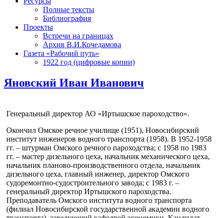
Ресурсы
Полные тексты
Библиография
Проекты
Встречи на границах
Архив В.И.Кочедамова
Газета «Рабочий путь»
1922 год (цифровые копии)
Яновский Иван Иванович
Генеральный директор АО «Иртышское пароходство».
Окончил Омское речное училище (1951), Новосибирский
институт инженеров водного транспорта (1958). В 1952-1958
гг. – штурман Омского речного пароходства; с 1958 по 1983
гг. – мастер дизельного цеха, начальник механического цеха,
начальник планово-производственного отдела, начальник
дизельного цеха, главный инженер, директор Омского
судоремонтно-судостроительного завода; с 1983 г. –
генеральный директор Иртышского пароходства.
Преподаватель Омского института водного транспорта
(филиал Новосибирской государственной академии водного
транспорта), заведующий кафедрой экономики. Кандидат