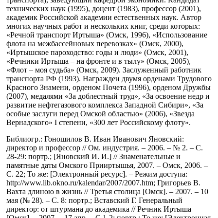
технических наук (1995), доцент (1983), профессор (2001),
академик Российской академии естественных наук. Автор
многих научных работ и нескольких книг, среди которых:
«Речной транспорт Иртыша» (Омск, 1996), «Использование
флота на межбассейновых перевозках» (Омск, 2000),
«Иртышское пароходство: годы и люди» (Омск, 2001),
«Речники Иртыша – на фронте и в тылу» (Омск, 2005),
«Флот – моя судьба» (Омск, 2009). Заслуженный работник
транспорта РФ (1993). Награжден двумя орденами Трудового
Красного Знамени, орденом Почета (1996), орденом Дружбы
(2007), медалями «За доблестный труд», «За освоение недр и
развитие нефтегазового комплекса Западной Сибири», «За
особые заслуги перед Омской областью» (2006), «Звезда
Вернадского» I степени, «300 лет Российскому флоту».
Библиогр.: Гоношилов В. Иван Иванович Яновский:
директор и профессор // Ом. индустрия. – 2006. – № 2. – С.
28-29: портр.; [Яновский И. И.] // Знаменательные и
памятные даты Омского Прииртышья, 2007. – Омск, 2006. –
С. 22; То же: [Электронный ресурс]. – Режим доступа:
http://www.lib.okno.ru/kalendar/2007/2007.htm; Григорьев В.
Вахта длиною в жизнь // Третья столица [Омск]. – 2007. – 10
мая (№ 28). – С. 8: портр.; Вставский Г. Генеральный
директор: от штурмана до академика // Речник Иртыша
[Омск]. – 2007. – 17 апр. – С.1-2: портр.; То же: [Электронная