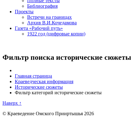
Полные тексты
Библиография
Проекты
Встречи на границах
Архив В.И.Кочедамова
Газета «Рабочий путь»
1922 год (цифровые копии)
Фильтр поиска исторические сюжеты
Главная страница
Краеведческая информация
Исторические сюжеты
Фильтр категорий исторические сюжеты
Наверх ↑
© Краеведение Омского Прииртышья 2026