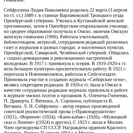
Сейфуллина Лидия Николаевна родилась 22 марта (3 апреля
по ст. ст.) 1889 г. в станице Варламовской Троицкого уезда
Оренбургской губернии. Училась в Кустанайской женской
прогимназии, затем в Оренбургском епархиальном училище,
но среднее образование получила в Омске, окончив Омскую
женскую гимназию (1906). Работала учительницей,
библиотекарем, актрисой, сотрудником редакций различных
газет и журналов в разных городах и населенных пунктах
Оренбургской, Самарской, Челябинской губерний. Общалась
с социал-демократами и революционно настроенной
молодежью. В 1917 г. примкнула к эсерам. В 1919-1920-х гг.
вела большую культурно-просветительную работу. В 1921 г.
переехала в Новониколаевск, работала в Сибгосиздате.
Принимала участие в создании журнала «Сибирские огни»,
являясь секретарем редакции. В 1920-е гг. была в Омске в
качестве сотрудницы редакции журнала: привлекла к работе
в журнале омских поэтов и прозаиков А. Оленича-Гнененко,
П. Драверта, Г. Вяткина, А. Сорокина, публициста В.
Вегмана. Л. Н. Сейфулина – автор первых произведений
советской реалистической прозы («Правонарушители»
(1921), «Виринея» (1924), «Каин-кабак» (1926), «Мужицкий
сказ о Ленине» ((1924) и других). С 1923 г. жила в Москве.
Член президиума СП СССР. Награждена орденом Красного
Знамени. Умерла 25 апреля 1954 г. в Москве.