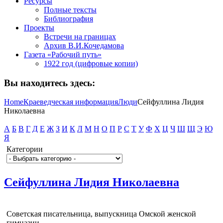
Ресурсы
Полные тексты
Библиография
Проекты
Встречи на границах
Архив В.И.Кочедамова
Газета «Рабочий путь»
1922 год (цифровые копии)
Вы находитесь здесь:
Home
Краеведческая информация
Люди
Сейфуллина Лидия
Николаевна
А
Б
В
Г
Д
Е
Ж
З
И
К
Л
М
Н
О
П
Р
С
Т
У
Ф
Х
Ц
Ч
Ш
Щ
Э
Ю
Я
Категории
Сейфуллина Лидия Николаевна
Советская писательница, выпускница Омской женской
гимназии.