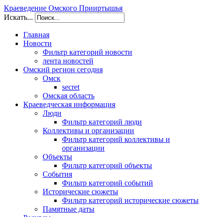
Краеведение Омского Прииртышья
Искать...
Главная
Новости
Фильтр категорий новости
лента новостей
Омский регион сегодня
Омск
secret
Омская область
Краеведческая информация
Люди
Фильтр категорий люди
Коллективы и организации
Фильтр категорий коллективы и
организации
Объекты
Фильтр категорий объекты
События
Фильтр категорий событий
Исторические сюжеты
Фильтр категорий исторические сюжеты
Памятные даты
/kraeved.omsklib.ru/