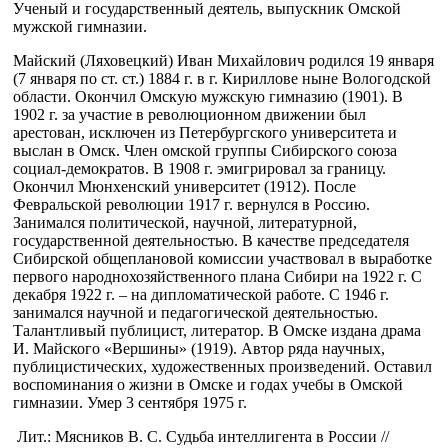
Ученый и государственный деятель, выпускник Омской
мужской гимназии.
Майский (Ляховецкий) Иван Михайлович родился 19 января
(7 января по ст. ст.) 1884 г. в г. Кириллове ныне Вологодской
области. Окончил Омскую мужскую гимназию (1901). В
1902 г. за участие в революционном движении был
арестован, исключен из Петербургского университета и
выслан в Омск. Член омской группы Сибирского союза
социал-демократов. В 1908 г. эмигрировал за границу.
Окончил Мюнхенский университет (1912). После
Февральской революции 1917 г. вернулся в Россию.
Занимался политической, научной, литературной,
государственной деятельностью. В качестве председателя
Сибирской общеплановой комиссии участвовал в выработке
первого народнохозяйственного плана Сибири на 1922 г. С
декабря 1922 г. – на дипломатической работе. С 1946 г.
занимался научной и педагогической деятельностью.
Талантливый публицист, литератор. В Омске издана драма
И. Майского «Вершины» (1919). Автор ряда научных,
публицистических, художественных произведений. Оставил
воспоминания о жизни в Омске и годах учебы в Омской
гимназии. Умер 3 сентября 1975 г.
Лит.: Мясников В. С. Судьба интеллигента в России //