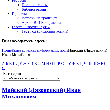
Ресурсы
Полные тексты
Библиография
Проекты
Встречи на границах
Архив В.И.Кочедамова
Газета «Рабочий путь»
1922 год (цифровые копии)
Вы находитесь здесь:
Home
Краеведческая информация
Люди
Майский (Ляховецкий)
Иван Михайлович
А
Б
В
Г
Д
Е
Ж
З
И
К
Л
М
Н
О
П
Р
С
Т
У
Ф
Х
Ц
Ч
Ш
Щ
Э
Ю
Я
Категории
Майский (Ляховецкий) Иван
Михайлович