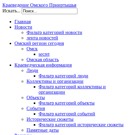
Краеведение Омского Прииртышья
Искать...
Главная
Новости
Фильтр категорий новости
лента новостей
Омский регион сегодня
Омск
secret
Омская область
Краеведческая информация
Люди
Фильтр категорий люди
Коллективы и организации
Фильтр категорий коллективы и
организации
Объекты
Фильтр категорий объекты
События
Фильтр категорий событий
Исторические сюжеты
Фильтр категорий исторические сюжеты
Памятные даты
/kraeved.omsklib.ru/