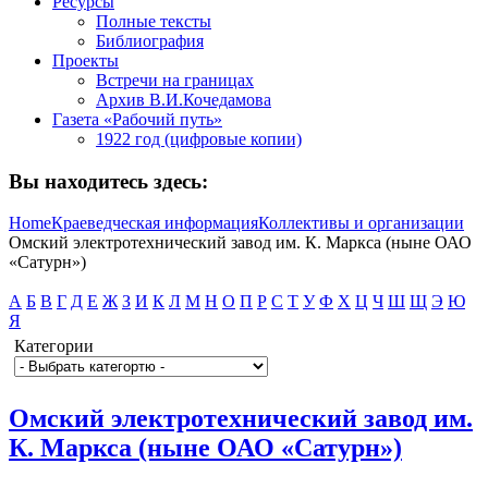
Ресурсы
Полные тексты
Библиография
Проекты
Встречи на границах
Архив В.И.Кочедамова
Газета «Рабочий путь»
1922 год (цифровые копии)
Вы находитесь здесь:
Home
Краеведческая информация
Коллективы и организации
Омский электротехнический завод им. К. Маркса (ныне ОАО
«Сатурн»)
А
Б
В
Г
Д
Е
Ж
З
И
К
Л
М
Н
О
П
Р
С
Т
У
Ф
Х
Ц
Ч
Ш
Щ
Э
Ю
Я
Категории
Омский электротехнический завод им.
К. Маркса (ныне ОАО «Сатурн»)