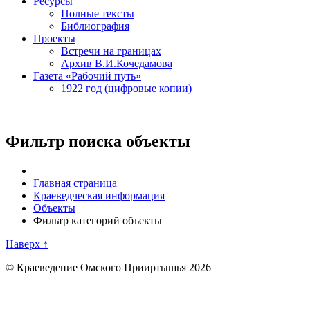
Ресурсы
Полные тексты
Библиография
Проекты
Встречи на границах
Архив В.И.Кочедамова
Газета «Рабочий путь»
1922 год (цифровые копии)
Фильтр поиска объекты
Главная страница
Краеведческая информация
Объекты
Фильтр категорий объекты
Наверх ↑
© Краеведение Омского Прииртышья 2026