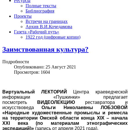
Ресурсы
Полные тексты
Библиография
Проекты
Встречи на границах
Архив В.И.Кочедамова
Газета «Рабочий путь»
1922 год (цифровые копии)
Заимствованная культура?
Подробности
Опубликовано: 25 Август 2021
Просмотров: 1604
Виртуальный ЛЕКТОРИЙ
Центра краеведческой
информации «Пушкинки» предлагает
посмотреть
ВИДЕОЛЕКЦИЮ
реставратора и
искусствоведа
Ольги Николаевны ЛОБЗОВОЙ
«Народные художественные промыслы и ремесла
на территории Омской области конца XIX – начала
XXI века (по материалам этнографических
экспедиций)»
(запись от апреля 2021 года).