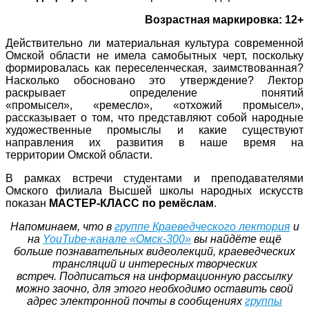
Возрастная маркировка: 12+
Действительно ли материальная культура современной
Омской области не имела самобытных черт, поскольку
формировалась как переселенческая, заимствованная?
Насколько обосновано это утверждение?
Лектор
раскрывает
определение понятий
«промысел»,
«ремесло», «отхожий промысел»,
р
ассказывает о том, что представляют собой народные
художественные промыслы и какие существуют
направления их развития
в наше время на
территории
Омской области.
В рамках встречи студентами и преподавателями
Омского филиала Высшей школы народных искусств
показан
МАСТЕР-КЛАСС по ремёслам
.
Напоминаем, что в
группе Краеведческого лектория
и
на
YouTube-канале «Омск-300»
вы найдёте ещё
больше
по
знавательных видеолекций, краеведческих
трансляций и интересных творческих
встреч.
Подписаться на информационную рассылку
можно заочно, для этого необходимо оставить свой
адрес электронной почты в сообщениях
группы