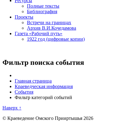
Ресурсы
Полные тексты
Библиография
Проекты
Встречи на границах
Архив В.И.Кочедамова
Газета «Рабочий путь»
1922 год (цифровые копии)
Фильтр поиска события
Главная страница
Краеведческая информация
События
Фильтр категорий событий
Наверх ↑
© Краеведение Омского Прииртышья 2026