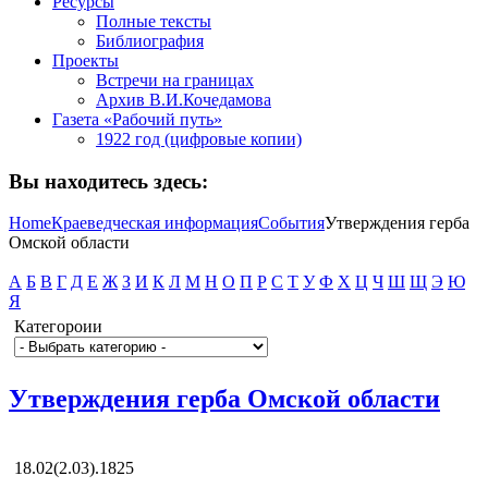
Ресурсы
Полные тексты
Библиография
Проекты
Встречи на границах
Архив В.И.Кочедамова
Газета «Рабочий путь»
1922 год (цифровые копии)
Вы находитесь здесь:
Home
Краеведческая информация
События
Утверждения герба
Омской области
А
Б
В
Г
Д
Е
Ж
З
И
К
Л
М
Н
О
П
Р
С
Т
У
Ф
Х
Ц
Ч
Ш
Щ
Э
Ю
Я
Категороии
Утверждения герба Омской области
18.02(2.03).1825