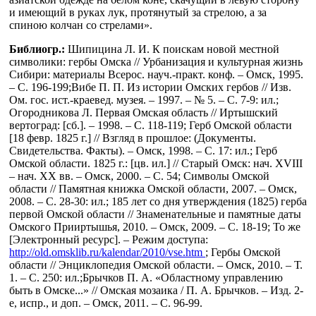
и имеющий в руках лук, протянутый за стрелою, а за
спиною колчан со стрелами».
Библиогр.:
Шипицина Л. И. К поискам новой местной
символики: гербы Омска // Урбанизация и культурная жизнь
Сибири: материалы Всерос. науч.-практ. конф. – Омск, 1995.
– С. 196-199;Вибе П. П. Из истории Омских гербов // Изв.
Ом. гос. ист.-краевед. музея. – 1997. – № 5. – С. 7-9: ил.;
Огородникова Л. Первая Омская область // Иртышский
вертоград: [сб.]. – 1998. – С. 118-119; Герб Омской области
[18 февр. 1825 г.] // Взгляд в прошлое: (Документы.
Свидетельства. Факты). – Омск, 1998. – С. 17: ил.; Герб
Омской области. 1825 г.: [цв. ил.] // Старый Омск: нач. XVIII
– нач. ХХ вв. – Омск, 2000. – С. 54; Символы Омской
области // Памятная книжка Омской области, 2007. – Омск,
2008. – С. 28-30: ил.; 185 лет со дня утверждения (1825) герба
первой Омской области // Знаменательные и памятные даты
Омского Прииртышья, 2010. – Омск, 2009. – С. 18-19; То же
[Электронный ресурс]. – Режим доступа:
http://old.omsklib.ru/kalendar/2010/vse.htm
;
Гербы Омской
области // Энциклопедия Омской области. – Омск, 2010. – Т.
1. – С. 250: ил.;Брычков П. А. «Областному управлению
быть в Омске...» // Омская мозаика / П. А. Брычков. – Изд. 2-
е, испр., и доп. – Омск, 2011. – С. 96-99.