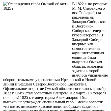
В 1822 г. по реформе
М. М. Сперанского
вся Сибирь была
разделена на
Западно-Сибирское
и Восточно-
Сибирское генерал-
губернаторства. В
Западной Сибири
впервые как
самостоятельная
административная
единица была
выделена Омская
область, основной
задачей которой
являлось управление
оборонительными укреплениями Иртышской и Новой
линий и уездами Северо-Восточного Казахстана.
Официальное открытие Омской области состоялось в ноябре
1823 г. Омск стал областным центром, и 2 марта (18 февраля
по ст. ст.) 1825 г. императором Александром I был
высочайше утвержден специальный герб Омской области:
«на щите, имеющем красное поле, изображен всадник в
азиатской одежде на белом коне, скачущий в левую сторону